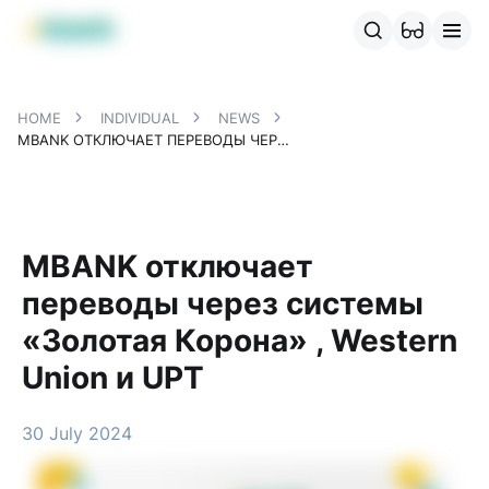
MBANK Products
MJunior
MPlus
MBusiness
MKassa
MM
HOME
INDIVIDUAL
NEWS
MBANK ОТКЛЮЧАЕТ ПЕРЕВОДЫ ЧЕРЕЗ СИСТЕМЫ «ЗОЛОТАЯ КОРОНА» , WESTERN UNION И UPT
MBANK отключает
переводы через системы
«Золотая Корона» , Western
Union и UPT
30 July 2024