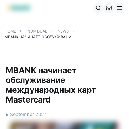
MBANK Products
MJunior
MPlus
MBusiness
MKassa
MM
HOME
INDIVIDUAL
NEWS
MBANK НАЧИНАЕТ ОБСЛУЖИВАНИЕ МЕЖДУНАРОДНЫХ КАРТ MASTERCARD
MBANK начинает
обслуживание
международных карт
Mastercard
9 September 2024