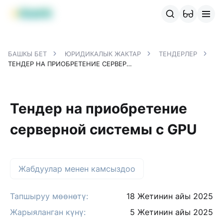
MBANK өнүмдөрү
MJunior
MPlus
MBusiness
MKassa
M
БАШКЫ БЕТ
ЮРИДИКАЛЫК ЖАКТАР
ТЕНДЕРЛЕР
ТЕНДЕР НА ПРИОБРЕТЕНИЕ СЕРВЕРНОЙ СИСТЕМЫ С GPU
Тендер на приобретение
серверной системы с GPU
Жабдуулар менен камсыздоо
Тапшыруу мөөнөтү:
18 Жетинин айы 2025
Жарыяланган күнү:
5 Жетинин айы 2025