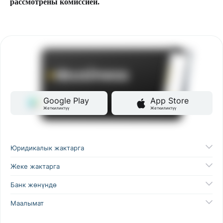
рассмотрены комиссией.
Google Play
App Store
Жеткиликтүү
Жеткиликтүү
Юридикалык жактарга
Жеке жактарга
Банк жөнүндө
Маалымат