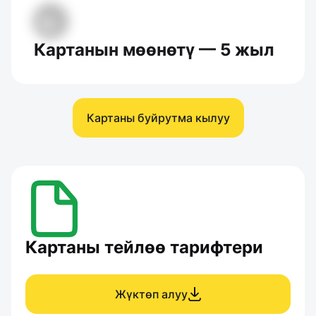
Картанын мөөнөтү — 5 жыл
Картаны буйрутма кылуу
Картаны тейлөө тарифтери
Жүктөп алуу