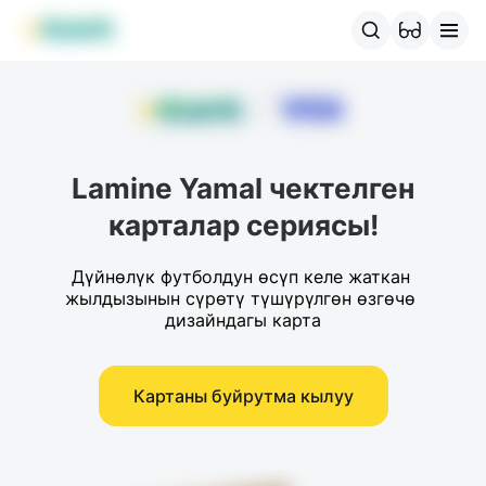
MBANK өнүмдөрү
MJunior
MPlus
MBusiness
MKassa
M
Lamine Yamal чектелген
карталар сериясы!
Дүйнөлүк футболдун өсүп келе жаткан 
жылдызынын сүрөтү түшүрүлгөн өзгөчө 
дизайндагы карта
Картаны буйрутма кылуу