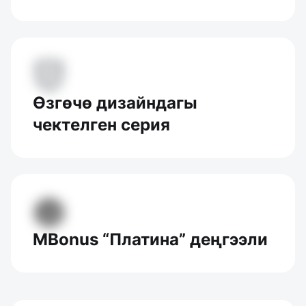
Өзгөчө дизайндагы
чектелген серия
MBonus “Платина” деңгээли