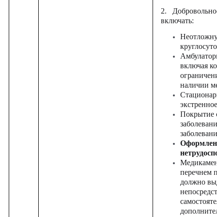
2. Добровольно
включать:
Неотложну
круглосут
Амбулатор
включая ко
ограничен
наличии м
Стационарн
экстренно
Покрытие 
заболеван
заболевани
Оформлени
нетрудосп
Медикамен
перечнем п
должно вы
непосредст
самостоят
дополните