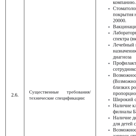
компанию.
Стоматоло
покрытия н
20000.
Вакцинация
Лаборатор
спектра (в
Лечебный 
назначению
диагноза
Профилакти
сотрудник
Возможнос
(Возможно
близких ро
Существенные требования/
пропорцио
2.6.
технические спецификации:
Широкий с
Наличие кл
филиалы Б
Наличие д
для детей 
Возможнос
запросу ст