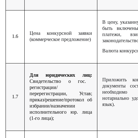
В цену, указан
быть включен
Цена конкурсной заявки
платежи, вз
1.6
(коммерческое предложение)
законодательств
Валюта конкурсн
Для юридических лиц:
Приложить ко
Свидетельство о гос.
документы сос
регистрации/
необходимо 
перерегистрации, Устав;
1.7
нотариально уд
приказ/решение/протокол об
язык).
избрании/назначении
исполнительного юр. лица
(1-го лица);