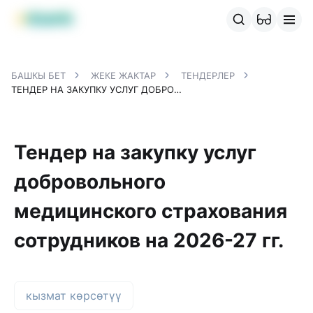
MBANK өнүмдөрү
MJunior
MPlus
MBusiness
MKassa
M
БАШКЫ БЕТ
ЖЕКЕ ЖАКТАР
ТЕНДЕРЛЕР
ТЕНДЕР НА ЗАКУПКУ УСЛУГ ДОБРОВОЛЬНОГО МЕДИЦИНСКОГО СТРАХОВАНИЯ СОТРУДНИКОВ НА 2026-27 ГГ.
Тендер на закупку услуг
добровольного
медицинского страхования
сотрудников на 2026-27 гг.
кызмат көрсөтүү