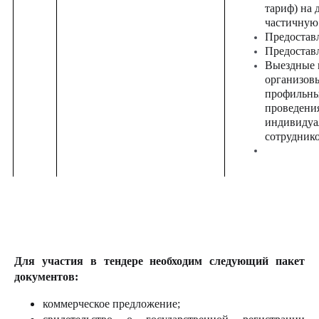
тариф) на 
частичную 
Предостав
Предостав
Выездные к
организов
профильны
проведени
индивидуа
сотруднико
Для участия в тендере необходим следующий пакет
документов:
коммерческое предложение;