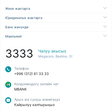
Жеке жактарга
Юридикалык жактарга
Банк жөнүндө
Маалымат
3333
Чалуу акысыз
Megacom, Beeline, O!
Телефон
+996 (312) 61 33 33
Колдонмодогу онлайн чат
MBANK
Арыз же сунуш жөнөтүңүз
Кайрылуу калтырыңыз