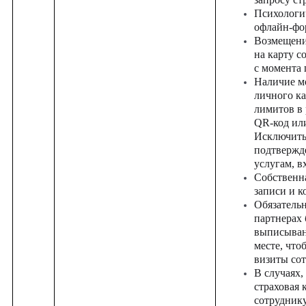
Психологи
офлайн-фо
Возмещение
на карту с
с момента 
Наличие м
личного ка
лимитов в 
QR-код или
Исключить
подтвержд
услугам, в
Собственна
записи и к
Обязательн
партнерах 
выписыван
месте, чт
визиты сот
В случаях,
страховая 
сотрудник