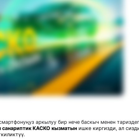
смартфонуңуз аркылуу бир нече баскыч менен таризде
 санариптик КАСКО кызматын
ишке киргизди, ал сизд
ткиликтүү.