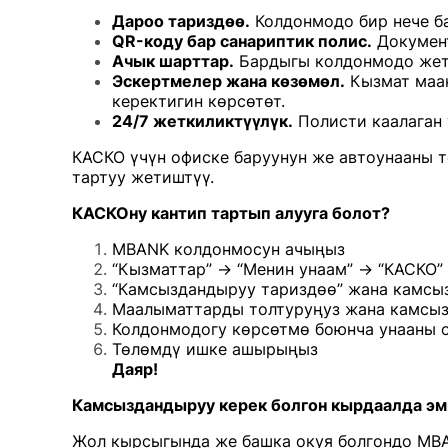
Дароо тариздөө.
Колдонмодо бир нече б
QR-коду бар санариптик полис.
Документ
Ачык шарттар.
Бардыгы колдонмодо жетк
Эскертмелер жана көзөмөл.
Кызмат маан
керектигин көрсөтөт.
24/7 жеткиликтүүлүк.
Полисти каалаган 
КАСКО үчүн офиске баруунун же автоунааны т
тартуу жетиштүү.
КАСКОну кантип тартып алууга болот?
MBANK колдонмосун ачыңыз
“Кызматтар” → “Менин унаам” → “КАСКО”
“Камсыздандыруу тариздөө” жана камсы
Маалыматтарды толтуруңуз жана камсы
Колдонмодогу көрсөтмө боюнча унааны 
Төлөмдү ишке ашырыңыз
Даяр!
Камсыздандыруу керек болгон кырдаалда эм
Жол кырсыгында же башка окуя болгондо MBA