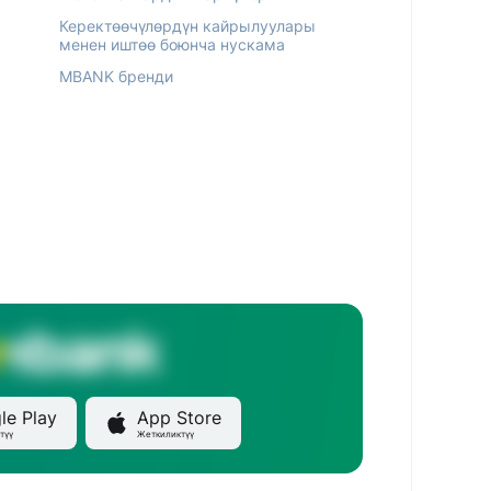
Керектөөчүлөрдүн кайрылуулары
менен иштөө боюнча нускама
MBANK бренди
le Play
App Store
түү
Жеткиликтүү