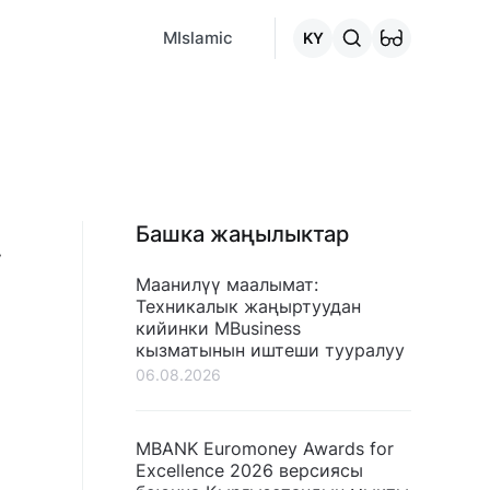
MCafe
Mashina.kg
House.kg
Онлайн-кредит
"Кредитт
MIslamic
KY
Башка жаңылыктар
у
Маанилүү маалымат:
Техникалык жаңыртуудан
кийинки MBusiness
кызматынын иштеши тууралуу
06.08.2026
MBANK Euromoney Awards for
Excellence 2026 версиясы