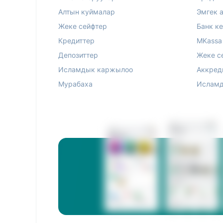
Алтын куймалар
Эмгек 
Жеке сейфтер
Банк к
Кредиттер
MKassa
Депозиттер
Жеке с
Исламдык каржылоо
Аккред
Мурабаха
Исламд