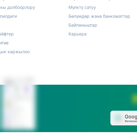
акы долбоорлору
Мүлктү сатуу
епилдиги
Бөлүмдөр жана банкоматтар
Байланыштар
ейфтер
Карьера
итив
ык каржылоо
Goog
Жеткилик