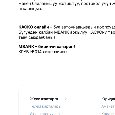
менен байланышуу жетиштүү, протокол үчүн
аткарыңыз.
КАСКО онлайн
– бул автоунааңыздын коопсуз
Бүгүндөн калбай MBANK аркылуу КАСКОну тар
тынчсызданбаңыз!
MBANK – биринчи санарип!
КРУБ №014 лицензиясы
Жеке жактарга
Юридик
Төлөм карталары
Аманат
Акча которуулар
Кредит