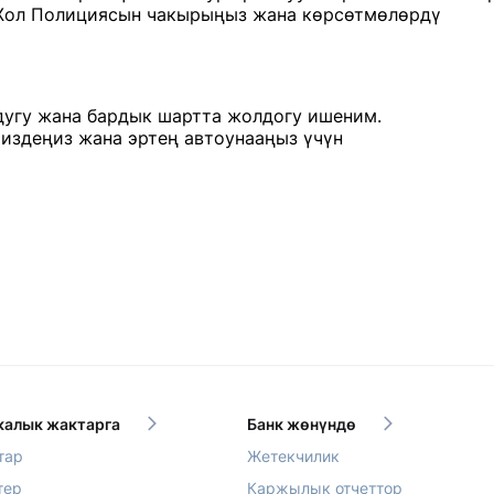
 Жол Полициясын чакырыңыз жана көрсөтмөлөрдү
дугу жана бардык шартта жолдогу ишеним.
издеңиз жана эртең автоунааңыз үчүн
алык жактарга
Банк жөнүндө
тар
Жетекчилик
тер
Каржылык отчеттор