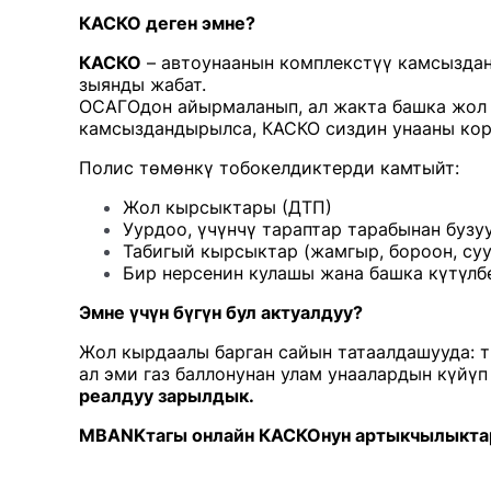
КАСКО деген эмне?
КАСКО
– автоунаанын комплекстүү камсыздан
зыянды жабат.
ОСАГОдон айырмаланып, ал жакта башка жол
камсыздандырылса, КАСКО сиздин унааны кор
Полис төмөнкү тобокелдиктерди камтыйт:
Жол кырсыктары (ДТП)
Уурдоо, үчүнчү тараптар тарабынан бузу
Табигый кырсыктар (жамгыр, бороон, суу
Бир нерсенин кулашы жана башка күтүлб
Эмне үчүн бүгүн бул актуалдуу?
Жол кырдаалы барган сайын татаалдашууда: 
ал эми газ баллонунан улам унаалардын күйү
реалдуу зарылдык.
MBANKтагы онлайн КАСКОнун артыкчылыкт