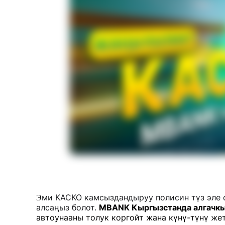
ми КАСКО камсыздандыруу полисин түз эле 
Э
алсаңыз болот.
MBANK Кыргызстанда алгачкы
автоунааны толук коргойт жана күнү-түнү же