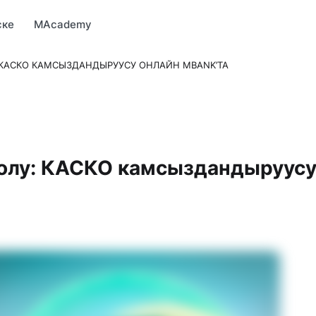
Market
MBonus
MTravel
MInvest
MProfi
MTicket
MPay
ске
MAcademy
КАСКО КАМСЫЗДАНДЫРУУСУ ОНЛАЙН MBANK’ТА
олу: КАСКО камсыздандыруус