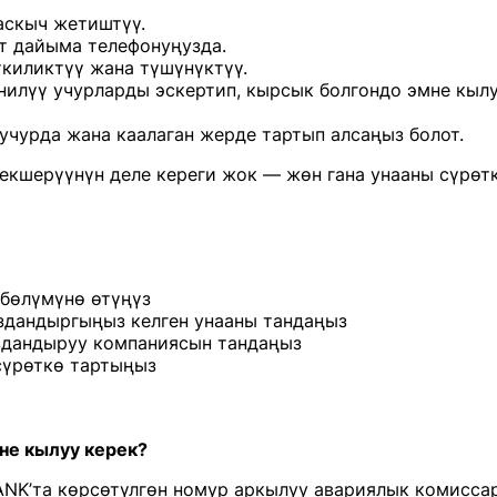
аскыч жетиштүү.
 дайыма телефонуңузда.
иликтүү жана түшүнүктүү.
илүү учурларды эскертип, кырсык болгондо эмне кыл
учурда жана каалаган жерде тартып алсаңыз болот.
екшерүүнүн деле кереги жок — жөн гана унааны сүрөт
 бөлүмүнө өтүңүз
здандыргыңыз келген унааны тандаңыз
здандыруу компаниясын тандаңыз
сүрөткө тартыңыз
не кылуу керек?
NK’та көрсөтүлгөн номур аркылуу авариялык комисса