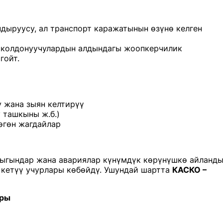
дыруусу, ал транспорт каражатынын өзүнө келген
 колдонуучулардын алдындагы жоопкерчилик
гойт.
у жана зыян келтирүү
 ташкыны ж.б.)
өгөн жагдайлар
тыгындар жана авариялар күнүмдүк көрүнүшкө айланды
п кетүү учурлары көбөйдү. Ушундай шартта
КАСКО –
ары