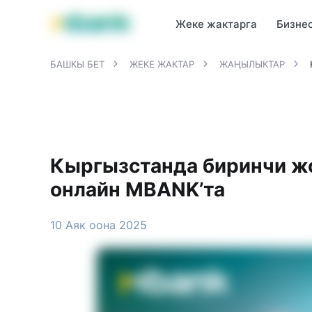
MBANK өнүмдөрү
MJunior
MPlus
MBusiness
MKassa
M
Жеке жактарга
Бизне
БАШКЫ БЕТ
ЖЕКЕ ЖАКТАР
ЖАҢЫЛЫКТАР
Кыргызстанда биринчи ж
онлайн MBANK’та
10 Аяк оона 2025