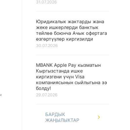
31.07.2026
Юридикалык жактарды жана
жеке ишкерлерди банктык
тейлөө боюнча Ачык офертага
өзгөртүүлөр киргизилди
30.07.2026
MBANK Apple Pay кызматын
Кыргызстанда ишке
киргизгени үчүн Visa
компаниясынын сыйлыгына ээ
болду!
,
29.07.2026
БАРДЫК
ЖАҢЫЛЫКТАР