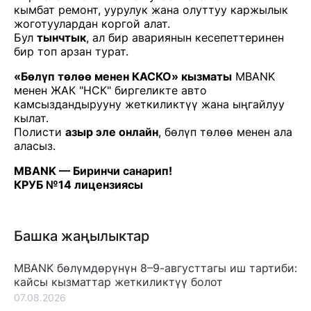
кымбат ремонт, уурулук жана олуттуу каржылык
жоготуулардан коргой алат.
Бул
тынчтык
, ал бир авариянын кесепеттеринен
бир топ арзан турат.
«Бөлүп төлөө менен КАСКО» кызматы
MBANK
менен ЖАК "НСК" биргеликте авто
камсыздандырууну жеткиликтүү жана ыңгайлуу
кылат.
Полисти
азыр эле онлайн
, бөлүп төлөө менен ала
аласыз.
MBANK — Биринчи санарип!
КРУБ №14 лицензиясы
Башка жаңылыктар
MBANK бөлүмдөрүнүн 8–9-августтагы иш тартиби:
кайсы кызматтар жеткиликтүү болот
07.08.2026