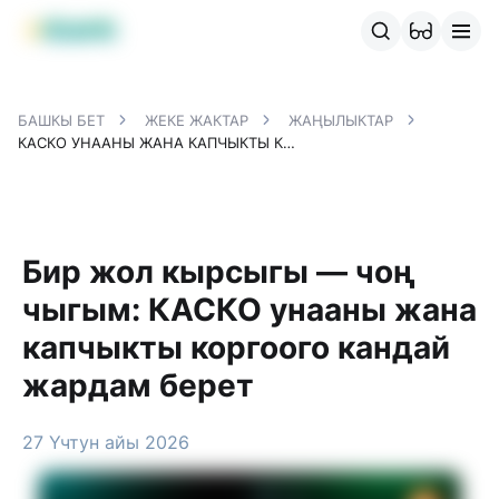
MBANK өнүмдөрү
MJunior
MPlus
MBusiness
MKassa
M
БАШКЫ БЕТ
ЖЕКЕ ЖАКТАР
ЖАҢЫЛЫКТАР
КАСКО УНААНЫ ЖАНА КАПЧЫКТЫ КОРГООГО КАНДАЙ ЖАРДАМ БЕРЕТ
Бир жол кырсыгы — чоң
чыгым: КАСКО унааны жана
капчыкты коргоого кандай
жардам берет
27 Үчтун айы 2026