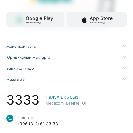
Google Play
App Store
Жеткиликтүү
Жеткиликтүү
Жеке жактарга
Юридикалык жактарга
Банк жөнүндө
Маалымат
3333
Чалуу акысыз
Megacom, Beeline, O!
Телефон
+996 (312) 61 33 33