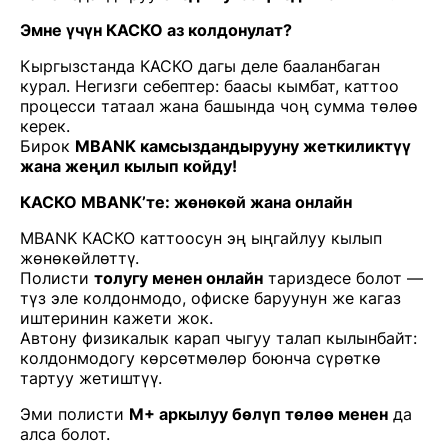
Эмне үчүн КАСКО аз колдонулат?
Кыргызстанда КАСКО дагы деле бааланбаган
курал. Негизги себептер: баасы кымбат, каттоо
процесси татаал жана башында чоң сумма төлөө
керек.
Бирок
MBANK камсыздандырууну жеткиликтүү
жана жеңил кылып койду!
КАСКО MBANK’те: жөнөкөй жана онлайн
MBANK КАСКО каттоосун эң ыңгайлуу кылып
жөнөкөйлөттү.
Полисти
толугу менен онлайн
тариздесе болот —
түз эле колдонмодо, офиске баруунун же кагаз
иштеринин кажети жок.
Автону физикалык карап чыгуу талап кылынбайт:
колдонмодогу көрсөтмөлөр боюнча сүрөткө
тартуу жетиштүү.
Эми полисти
М+ аркылуу бөлүп төлөө менен
да
алса болот.