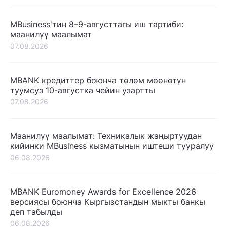
MBusiness'тин 8–9-августтагы иш тартиби:
маанилүү маалымат
07.08.2026
MBANK кредиттер боюнча төлөм мөөнөтүн
туумсуз 10-августка чейин узартты
07.08.2026
Маанилүү маалымат: Техникалык жаңыртуудан
кийинки MBusiness кызматынын иштеши тууралуу
06.08.2026
MBANK Euromoney Awards for Excellence 2026
версиясы боюнча Кыргызстандын мыкты банкы
деп табылды
06.08.2026