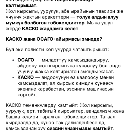
калтырышат
.
Жол кырсыгы, уурулук, аба ырайынын таасири же
үчүнчү жактын аракеттери —
толук алдын алуу
мүмкүн болбогон тобокелдиктер
. Мына ушул
жерде
КАСКО жардамга келет
.
КАСКО жана ОСАГО: айырмасы эмнеде?
Бул эки полисти көп учурда чаташтырышат:
ОСАГО
— милдеттүү камсыздандыруу,
айдоочу жол кырсыгына күнөөлүү болгондо
үчүнчү жакка келтирилген зыянды жабат.
КАСКО
— айдоочунун өз каалоосу менен
камсыздалат, ал кырсык кимдин күнөөсү
экенине карабастан, ээсинин машинасын
коргойт.
КАСКО төмөнкүлөрдү камтыйт: Жол кырсыгы,
уурулук, өрт, табигый кырсыктар, вандализм жана
башка кеңири таралган тобокелдиктер. Татаал
кырдаалда да, күнөө так далилденбесе да,
камсыздандыруу
сиздин унааңызды камтыйт
.