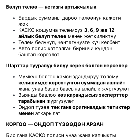
Бөлүп төлөө — негизги артыкчылык
Бардык сумманы дароо төлөөнүн кажети
жок
КАСКО кошумча төлөмсүз
3, 6, 9 же 12
айлык бөлүп төлөө
менен жеткиликтүү
Төлөм бөлүнүп, чөнтөгүңүзгө күч келбейт
Авто полис катталган биринчи күндөн
баштап корголот
Шарттар тууралуу билүү керек болгон нерселер
Мүмкүн болгон камсыздандыруу төлөмү
келишимде көрсөтүлгөн суммадан ашпайт
жана унаа базар баасына ылайык жүргүзүлөт
Зыянды баалоо
көз карандысыз эксперттер
тарабынан
жүргүзүлөт
Оңдоп түзөө
тек гана оригиналдык тетиктер
менен
аткарылат
КОРГОО — ОҢДОП ТҮЗӨӨДӨН АРЗАН
Бир гана КАСКО полиси унаа жана капчыкты