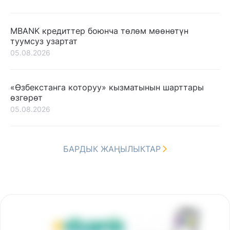
MBANK кредиттер боюнча төлөм мөөнөтүн
туумсуз узартат
05.08.2026
«Өзбекстанга которуу» кызматынын шарттары
өзгөрөт
05.08.2026
БАРДЫК ЖАҢЫЛЫКТАР