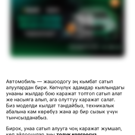
Автомобиль — жашоодогу эң кымбат сатып
алуулардан бири. Көпчүлүк адамдар кыялындагы
унааны жылдар бою каражат топтоп сатып алат
же насыяга алып, ага олуттуу каражат салат.
Биз моделди кылдат тандайбыз, техникалык
абалына кам көрөбүз жана ар бир сызык үчүн
тынчсызданабыз.
Бирок, унаа сатып алууга чоң каражат жумшап,
көп айдоочулар аны
толук коргоосуз