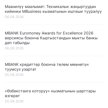
Маанилүү маалымат: Техникалык жаңыртуудан
кийинки MBusiness кызматынын иштеши тууралуу
06.08.2026
MBANK Euromoney Awards for Excellence 2026
версиясы боюнча Кыргызстандын мыкты банкы
деп табылды
06.08.2026
MBANK кредиттер боюнча төлөм мөөнөтүн
туумсуз узартат
05.08.2026
«Өзбекстанга которуу» кызматынын шарттары
өзгөрөт
05.08.2026