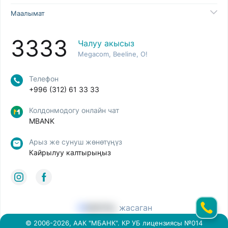
Маалымат
3333
Чалуу акысыз
Megacom, Beeline, O!
Телефон
+996 (312) 61 33 33
Колдонмодогу онлайн чат
MBANK
Арыз же сунуш жөнөтүңүз
Кайрылуу калтырыңыз
жасаган
© 2006-2026, ААК "МБАНК". КР УБ лицензиясы №014