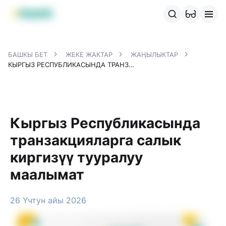
MBANK өнүмдөрү
MJunior
MPlus
MBusiness
MKassa
M
БАШКЫ БЕТ
ЖЕКЕ ЖАКТАР
ЖАҢЫЛЫКТАР
КЫРГЫЗ РЕСПУБЛИКАСЫНДА ТРАНЗАКЦИЯЛАРГА САЛЫК КИРГИЗҮҮ ТУУРАЛУУ МААЛЫМАТ
Кыргыз Республикасында
транзакцияларга салык
киргизүү тууралуу
маалымат
26 Үчтун айы 2026