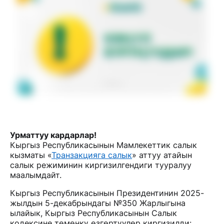
Урматтуу кардарлар!
Кыргыз Республикасынын Мамлекеттик салык
кызматы «
Транзакцияга салык
» аттуу атайын
салык режиминин киргизилгендиги тууралуу
маалымдайт.
Кыргыз Республикасынын Президентинин 2025-
жылдын 5-декабрындагы №350 Жарлыгына
ылайык, Кыргыз Республикасынын Салык
кодексине төмөнкү өзгөртүүлөр киргизилди: