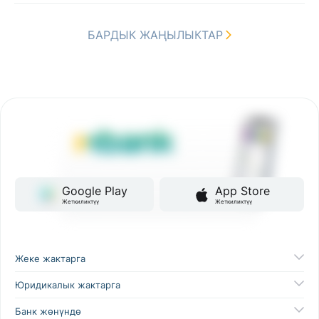
БАРДЫК ЖАҢЫЛЫКТАР
Google Play
App Store
Жеткиликтүү
Жеткиликтүү
Жеке жактарга
Юридикалык жактарга
Банк жөнүндө