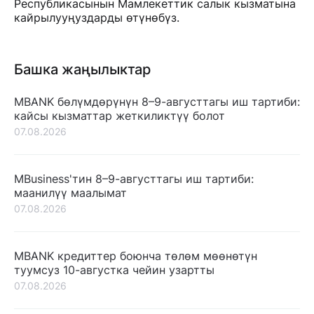
Республикасынын Мамлекеттик салык кызматына
кайрылууңуздарды өтүнөбүз.
Башка жаңылыктар
MBANK бөлүмдөрүнүн 8–9-августтагы иш тартиби:
кайсы кызматтар жеткиликтүү болот
07.08.2026
MBusiness'тин 8–9-августтагы иш тартиби:
маанилүү маалымат
07.08.2026
MBANK кредиттер боюнча төлөм мөөнөтүн
туумсуз 10-августка чейин узартты
07.08.2026