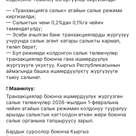
— «Транзакцияга салык» атайын салык режими
киргизилди;
— Салыктын чени 0,2%дан 0,1%га чейин
төмөндөтүлдү;
— Эсеби ачылган банк транзакцияларды жүргүзүү
учурунда салык агент катары салыкты кармап,
төлөп берет;
— Бул режимди колдонгон салык төлөөчүлөр
транзакциялар боюнча гана ишмердүүлүк
жүргүзүүгө укуктуу. Кыргыз Республикасынын
аймагында башка ишмердүүлүктү жүргүзүүгө
тыюу салынат.
❗
Маанилүү:
Транзакциялар боюнча ишмердүүлүк жүргүзгөн
салык төлөөчүлөр 2026-жылдын 1-февралына
чейин атайын салык режимин колдонуу тууралуу
арызды салыктык каттоодон өткөн жери боюнча
салык органына тапшыруусу зарыл.
Бардык суроолор боюнча Кыргыз