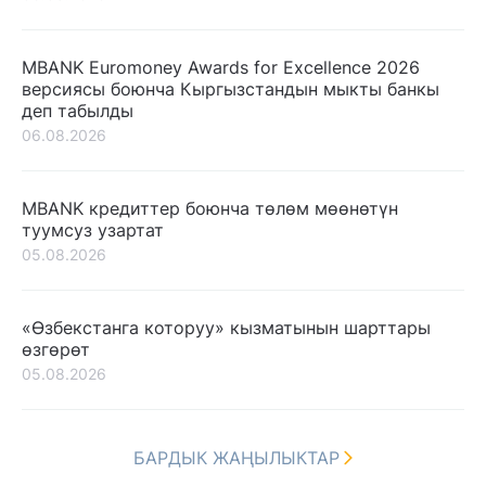
MBANK Euromoney Awards for Excellence 2026
версиясы боюнча Кыргызстандын мыкты банкы
деп табылды
06.08.2026
MBANK кредиттер боюнча төлөм мөөнөтүн
туумсуз узартат
05.08.2026
«Өзбекстанга которуу» кызматынын шарттары
өзгөрөт
05.08.2026
БАРДЫК ЖАҢЫЛЫКТАР