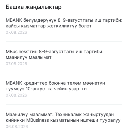
Башка жаңылыктар
MBANK бөлүмдөрүнүн 8–9-августтагы иш тартиби:
кайсы кызматтар жеткиликтүү болот
07.08.2026
MBusiness'тин 8–9-августтагы иш тартиби:
маанилүү маалымат
07.08.2026
MBANK кредиттер боюнча төлөм мөөнөтүн
туумсуз 10-августка чейин узартты
07.08.2026
Маанилүү маалымат: Техникалык жаңыртуудан
кийинки MBusiness кызматынын иштеши тууралуу
06.08.2026