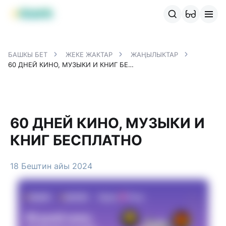
MBANK өнүмдөрү
MJunior
MPlus
MBusiness
MKassa
M
БАШКЫ БЕТ
ЖЕКЕ ЖАКТАР
ЖАҢЫЛЫКТАР
60 ДНЕЙ КИНО, МУЗЫКИ И КНИГ БЕСПЛАТНО
60 ДНЕЙ КИНО, МУЗЫКИ И
КНИГ БЕСПЛАТНО
18 Бештин айы 2024