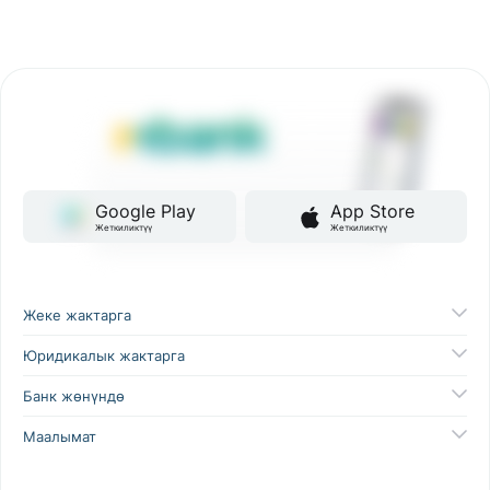
Google Play
App Store
Жеткиликтүү
Жеткиликтүү
Жеке жактарга
Юридикалык жактарга
Банк жөнүндө
Маалымат