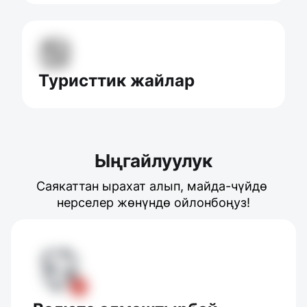
Туристтик жайлар
Ыңгайлуулук
Саякаттан ырахат алып, майда-чүйдө 
нерселер жөнүндө ойлонбоңуз!