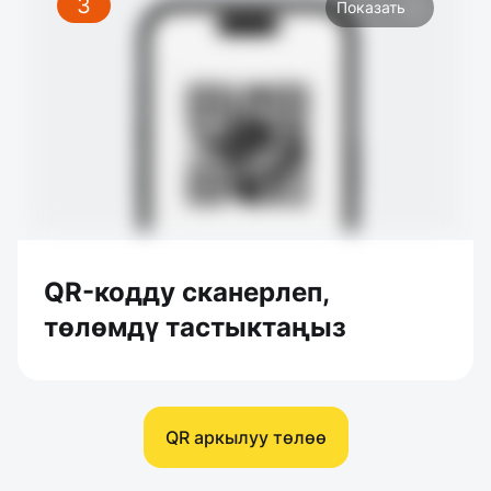
3
Показать
QR-кодду сканерлеп,
төлөмдү тастыктаңыз
QR аркылуу төлөө