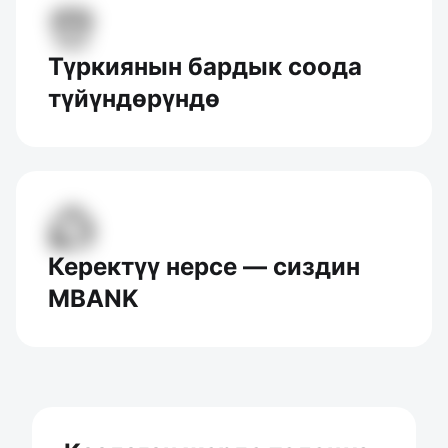
Түркиянын бардык соода
түйүндөрүндө
Керектүү нерсе — сиздин
MBANK