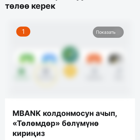
төлөө керек
1
Показать
MBANK колдонмосун ачып,
«Төлөмдөр» бөлүмүнө
кириңиз