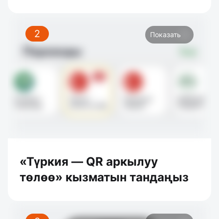
2
Показать
«Түркия — QR аркылуу
төлөө» кызматын тандаңыз