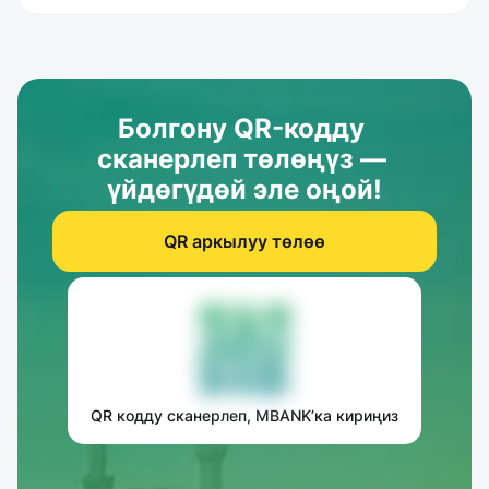
Болгону QR-кодду 
сканерлеп төлөңүз — 
үйдөгүдөй эле оңой!
QR аркылуу төлөө
QR кодду сканерлеп, MBANK’ка кириңиз