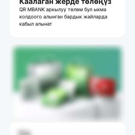
Каалаган жерде төлөңүз
QR MBANK аркылуу төлөм бул ыкма 
колдоого алынган бардык жайларда 
кабыл алынат