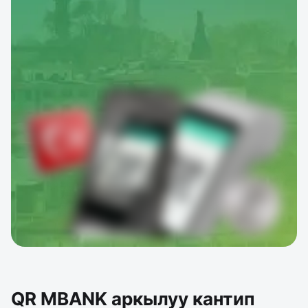
QR MBANK аркылуу кантип