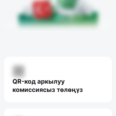
QR-код аркылуу
комиссиясыз төлөңүз