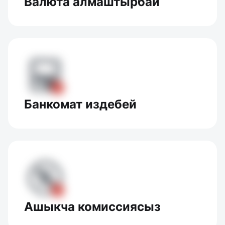
Валюта алмаштырбай
Банкомат издебей
Ашыкча комиссиясыз