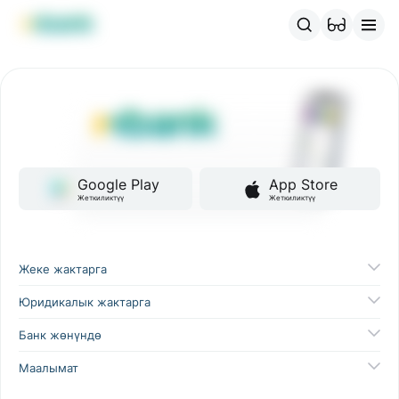
MBANK өнүмдөрү
MJunior
MPlus
MBusiness
MKassa
M
Google Play
App Store
Жеткиликтүү
Жеткиликтүү
Жеке жактарга
Юридикалык жактарга
Банк жөнүндө
Маалымат