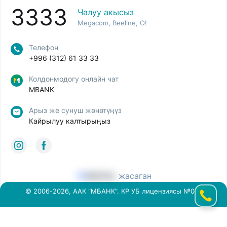
3333
Чалуу акысыз
Megacom, Beeline, O!
Телефон
+996 (312) 61 33 33
Колдонмодогу онлайн чат
MBANK
Арыз же сунуш жөнөтүңүз
Кайрылуу калтырыңыз
жасаган
© 2006-2026, ААК "МБАНК". КР УБ лицензиясы №014