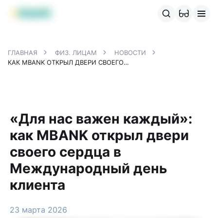
Продукты MBANK
MJunior
MPlus
MBusiness
MKassa
M
ГЛАВНАЯ
ФИЗ. ЛИЦАМ
НОВОСТИ
КАК MBANK ОТКРЫЛ ДВЕРИ СВОЕГО СЕРДЦА В МЕЖДУНАРОДНЫЙ ДЕНЬ КЛИЕНТА
«Для нас важен каждый»:
как MBANK открыл двери
своего сердца в
Международный день
клиента
23 марта 2026