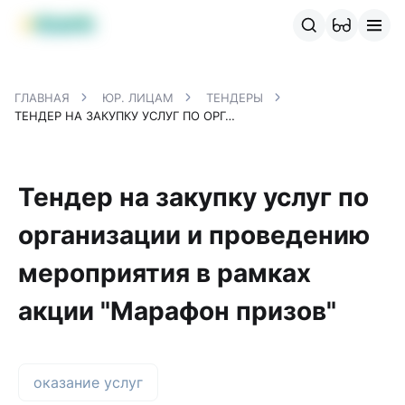
Продукты MBANK
MJunior
MPlus
MBusiness
MKassa
M
ГЛАВНАЯ
ЮР. ЛИЦАМ
ТЕНДЕРЫ
ТЕНДЕР НА ЗАКУПКУ УСЛУГ ПО ОРГАНИЗАЦИИ И ПРОВЕДЕНИЮ МЕРОПРИЯТИЯ В РАМКАХ АКЦИИ "МАРАФОН ПРИЗОВ"
Тендер на закупку услуг по
организации и проведению
мероприятия в рамках
акции "Марафон призов"
оказание услуг