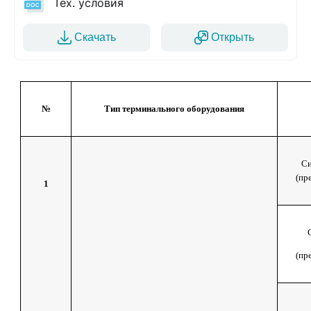
Тех. условия
Скачать
Открыть
№
Тип терминального оборудования
Си
(пр
1
(пр