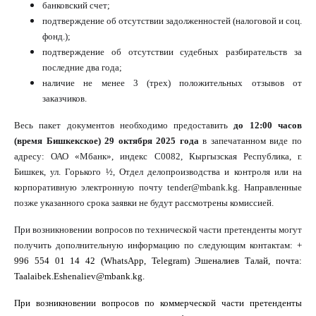
банковский счет;
подтверждение об отсутствии задолженностей (налоговой и соц.
фонд.);
подтверждение об отсутствии судебных разбирательств за
последние два года;
наличие не менее 3 (трех) положительных отзывов от
заказчиков.
Весь пакет документов необходимо предоставить
до 12:00 часов
(время Бишкекское) 29 октября 2025 года
в запечатанном виде по
адресу: ОАО «Мбанк», индекс С0082, Кыргызская Республика, г.
Бишкек, ул. Горького ½, Отдел делопроизводства и контроля или на
корпоративную электронную почту tender@mbank.kg. Направленные
позже указанного срока заявки не будут рассмотрены комиссией.
При возникновении вопросов по технической части претенденты могут
получить дополнительную информацию по следующим контактам:
+
996 554 01 14 42 (
WhatsApp
,
Telegram
) Эшеналиев Талай, почта:
Taalaibek.Eshenaliev@
mbank
.kg.
При возникновении вопросов по коммерческой части претенденты