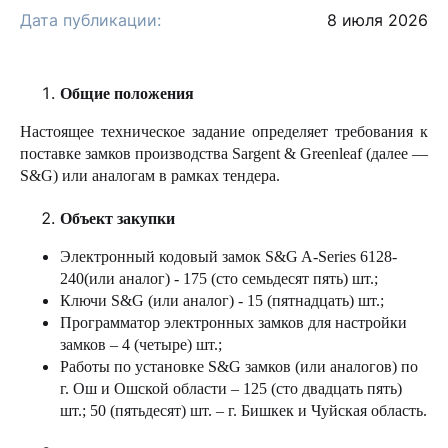
Дата публикации:
8 июля 2026
Общие положения
Настоящее техническое задание определяет требования к
поставке замков производства Sargent & Greenleaf (далее —
S&G) или аналогам в рамках тендера.
Объект закупки
Электронный кодовый замок
S
&
G
A
-
Series
6128-
240(или аналог) - 175 (сто семьдесят пять) шт.;
Ключи
S
&
G
(или аналог) - 15 (пятнадцать) шт.;
Программатор электронных замков для настройки
замков – 4 (четыре) шт.;
Работы по установке
S
&
G
замков (или аналогов) по
г. Ош и Ошской области – 125 (сто двадцать пять)
шт.; 50 (пятьдесят) шт. – г. Бишкек и Чуйская область.