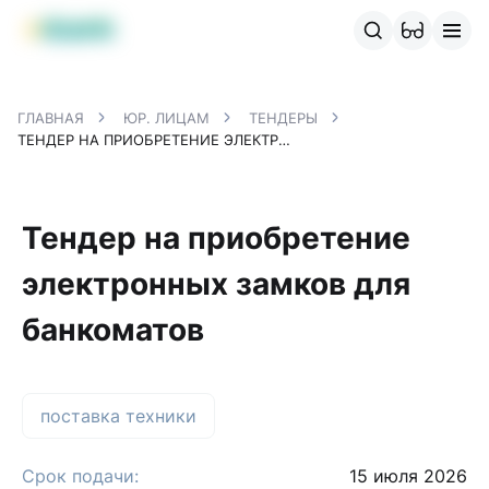
Продукты MBANK
MJunior
MPlus
MBusiness
MKassa
M
ГЛАВНАЯ
ЮР. ЛИЦАМ
ТЕНДЕРЫ
ТЕНДЕР НА ПРИОБРЕТЕНИЕ ЭЛЕКТРОННЫХ ЗАМКОВ ДЛЯ БАНКОМАТОВ
Тендер на приобретение
электронных замков для
банкоматов
поставка техники
Срок подачи:
15 июля 2026