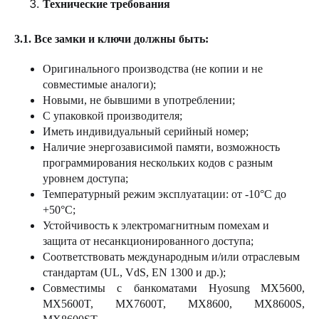
Технические требования
3.1. Все замки и ключи должны быть:
Оригинального производства (не копии и не
совместимые аналоги);
Новыми, не бывшими в употреблении;
С упаковкой производителя;
Иметь индивидуальный серийный номер;
Наличие энергозависимой памяти, возможность
программирования нескольких кодов с разным
уровнем доступа;
Температурный режим эксплуатации: от -10°C до
+50°C;
Устойчивость к электромагнитным помехам и
защита от несанкционированного доступа;
Соответствовать международным и/или отраслевым
стандартам (UL, VdS, EN 1300 и др.);
Совместимы с банкоматами
Hyosung
MX
5600,
MX
5600
T
,
MX
7600
T
,
MX
8600,
MX
8600
S
,