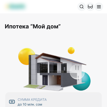
Продукты MBANK
MJunior
MPlus
MBusiness
MKassa
M
Ипотека “Мой дом”
СУММА КРЕДИТА
до 10 млн. сом