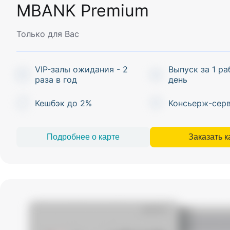
MBANK Premium
Только для Вас
VIP-залы ожидания - 2
Выпуск за 1 р
раза в год
день
Кешбэк до 2%
Консьерж-сер
Подробнее о карте
Заказать к