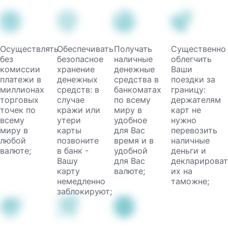
Осуществлять
Обеспечивать
Получать
Существенно
без
безопасное
наличные
облегчить
комиссии
хранение
денежные
Ваши
платежи в
денежных
средства в
поездки за
миллионах
средств: в
банкоматах
границу:
торговых
случае
по всему
держателям
точек по
кражи или
миру в
карт не
всему
утери
удобное
нужно
миру в
карты
для Вас
перевозить
любой
позвоните
время и в
наличные
валюте;
в банк -
удобной
деньги и
Вашу
для Вас
декларироват
карту
валюте;
их на
немедленно
таможне;
заблокируют;