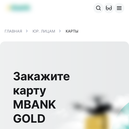
Продукты MBANK
MJunior
MPlus
MBusiness
MKassa
M
ГЛАВНАЯ
ЮР. ЛИЦАМ
КАРТЫ
Закажите
карту
MBANK
GOLD