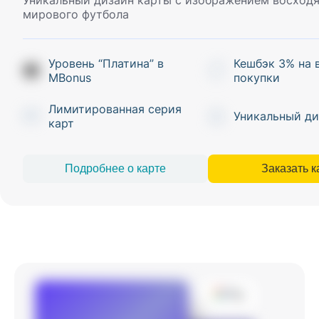
Уникальный дизайн карты с изображением восход
мирового футбола
Уровень “Платина” в
Кешбэк 3% на 
MBonus
покупки
Лимитированная серия
Уникальный ди
карт
Подробнее о карте
Заказать к