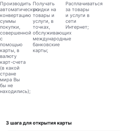
Производить
Получать
Расплачиваться
автоматическую
скидки на
за товары
конвертацию
товары и
и услуги в
суммы
услуги, в
сети
покупки,
точках,
Интернет;
совершенной
обслуживающих
с
международные
помощью
банковские
карты, в
карты;
валюту
карт-счета
(в какой
стране
мира Вы
бы не
находились);
3 шага для открытия карты