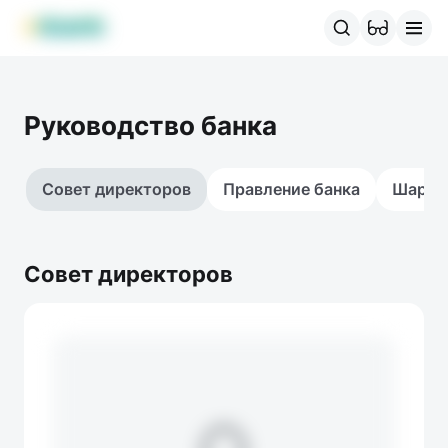
Продукты MBANK
MJunior
MPlus
MBusiness
MKassa
M
Руководство банка
Совет директоров
Правление банка
Шариа
Совет директоров