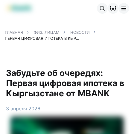
Продукты MBANK
MJunior
MPlus
MBusiness
MKassa
M
ГЛАВНАЯ
ФИЗ. ЛИЦАМ
НОВОСТИ
ПЕРВАЯ ЦИФРОВАЯ ИПОТЕКА В КЫРГЫЗСТАНЕ ОТ MBANK
Забудьте об очередях:
Первая цифровая ипотека в
Кыргызстане от MBANK
3 апреля 2026