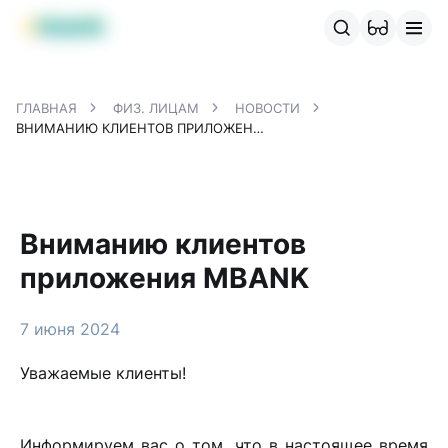
Продукты MBANK
MJunior
MPlus
MBusiness
MKassa
M
ГЛАВНАЯ
ФИЗ. ЛИЦАМ
НОВОСТИ
ВНИМАНИЮ КЛИЕНТОВ ПРИЛОЖЕНИЯ MBANK
Вниманию клиентов
приложения MBANK
7 июня 2024
Уважаемые клиенты!
Информируем вас о том, что в настоящее время