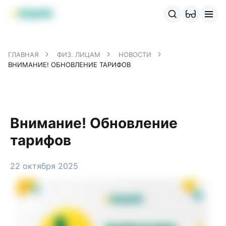
Продукты MBANK
MJunior
MPlus
MBusiness
MKassa
M
ГЛАВНАЯ
ФИЗ. ЛИЦАМ
НОВОСТИ
ВНИМАНИЕ! ОБНОВЛЕНИЕ ТАРИФОВ
Внимание! Обновление
тарифов
22 октября 2025