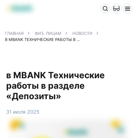
Продукты MBANK
MJunior
MPlus
MBusiness
MKassa
M
ГЛАВНАЯ
ФИЗ. ЛИЦАМ
НОВОСТИ
В MBANK ТЕХНИЧЕСКИЕ РАБОТЫ В РАЗДЕЛЕ «ДЕПОЗИТЫ»
в MBANK Технические
работы в разделе
«Депозиты»
31 июля 2025