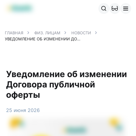
Продукты MBANK
MJunior
MPlus
MBusiness
MKassa
M
ГЛАВНАЯ
ФИЗ. ЛИЦАМ
НОВОСТИ
УВЕДОМЛЕНИЕ ОБ ИЗМЕНЕНИИ ДОГОВОРА ПУБЛИЧНОЙ ОФЕРТЫ
Уведомление об изменении
Договора публичной
оферты
25 июня 2026