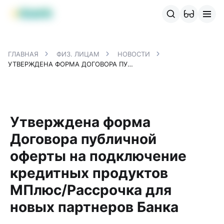
Продукты MBANK
MJunior
MPlus
MBusiness
MKassa
M
ГЛАВНАЯ
ФИЗ. ЛИЦАМ
НОВОСТИ
УТВЕРЖДЕНА ФОРМА ДОГОВОРА ПУБЛИЧНОЙ ОФЕРТЫ НА ПОДКЛЮЧЕНИЕ КРЕДИТНЫХ ПРОДУКТОВ МПЛЮС/РАССРОЧКА ДЛЯ НОВЫХ ПАРТНЕРОВ БАНКА
Утверждена форма
Договора публичной
оферты на подключение
кредитных продуктов
МПлюс/Рассрочка для
новых партнеров Банка