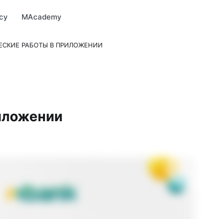
Market
MBonus
MTravel
MInvest
MProfi
MTicket
MPay
су
MAcademy
ЕСКИЕ РАБОТЫ В ПРИЛОЖЕНИИ
иложении