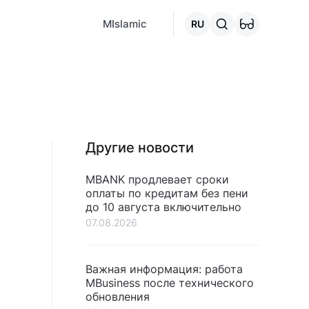
MCafe
Mashina.kg
House.kg
Онлайн-кредит
Перейти 
MIslamic
RU
Другие новости
MBANK продлевает сроки
оплаты по кредитам без пени
до 10 августа включительно
07.08.2026
Важная информация: работа
MBusiness после технического
обновления