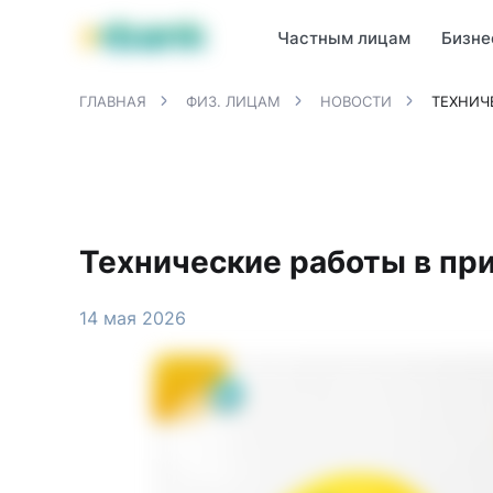
Продукты MBANK
MJunior
MPlus
MBusiness
MKassa
M
Частным лицам
Бизне
ГЛАВНАЯ
ФИЗ. ЛИЦАМ
НОВОСТИ
ТЕХНИЧ
Технические работы в пр
14 мая 2026