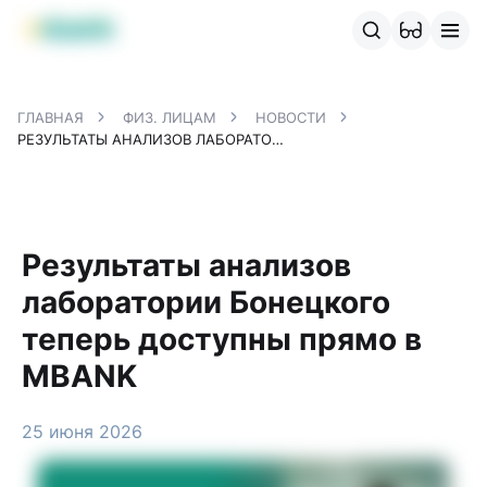
Продукты MBANK
MJunior
MPlus
MBusiness
MKassa
M
ГЛАВНАЯ
ФИЗ. ЛИЦАМ
НОВОСТИ
РЕЗУЛЬТАТЫ АНАЛИЗОВ ЛАБОРАТОРИИ БОНЕЦКОГО ТЕПЕРЬ ДОСТУПНЫ ПРЯМО В MBANK
Результаты анализов
лаборатории Бонецкого
теперь доступны прямо в
MBANK
25 июня 2026