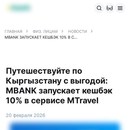
Продукты MBANK
MJunior
MPlus
MBusiness
MKassa
M
ГЛАВНАЯ
ФИЗ. ЛИЦАМ
НОВОСТИ
MBANK ЗАПУСКАЕТ КЕШБЭК 10% В СЕРВИСЕ MTRAVEL
Путешествуйте по
Кыргызстану с выгодой:
MBANK запускает кешбэк
10% в сервисе MTravel
20 февраля 2026