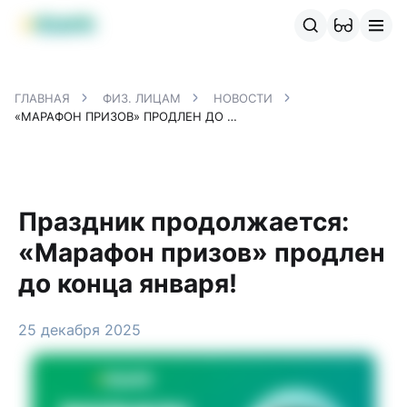
Продукты MBANK
MJunior
MPlus
MBusiness
MKassa
M
ГЛАВНАЯ
ФИЗ. ЛИЦАМ
НОВОСТИ
«МАРАФОН ПРИЗОВ» ПРОДЛЕН ДО КОНЦА ЯНВАРЯ!
Праздник продолжается:
«Марафон призов» продлен
до конца января!
25 декабря 2025