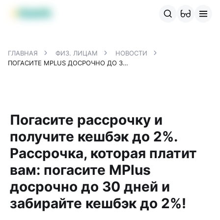
Продукты MBANK
MJunior
MPlus
MBusiness
MKassa
M
ГЛАВНАЯ
ФИЗ. ЛИЦАМ
НОВОСТИ
ПОГАСИТЕ MPLUS ДОСРОЧНО ДО 30 ДНЕЙ И ЗАБИРАЙТЕ КЕШБЭК ДО 2%!
Погасите рассрочку и
получите кешбэк до 2%.
Рассрочка, которая платит
вам: погасите MPlus
досрочно до 30 дней и
забирайте кешбэк до 2%!