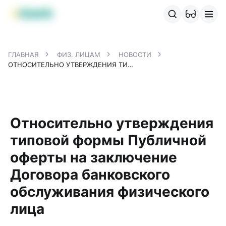
Продукты MBANK
MJunior
MPlus
MBusiness
MKassa
M
ГЛАВНАЯ
ФИЗ. ЛИЦАМ
НОВОСТИ
ОТНОСИТЕЛЬНО УТВЕРЖДЕНИЯ ТИПОВОЙ ФОРМЫ ПУБЛИЧНОЙ ОФЕРТЫ НА ЗАКЛЮЧЕНИЕ ДОГОВОРА БАНКОВСКОГО ОБСЛУЖИВАНИЯ ФИЗИЧЕСКОГО ЛИЦА
Относительно утверждения
типовой формы Публичной
оферты на заключение
Договора банковского
обслуживания физического
лица