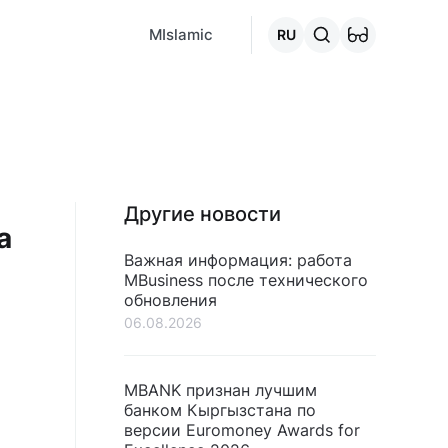
MCafe
Mashina.kg
House.kg
Онлайн-кредит
Перейти 
MIslamic
RU
Другие новости
а
Важная информация: работа
MBusiness после технического
обновления
06.08.2026
MBANK признан лучшим
банком Кыргызстана по
версии Euromoney Awards for