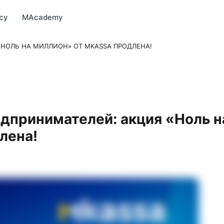
Market
MBonus
MTravel
MInvest
MProfi
MTicket
MPay
су
MAcademy
«НОЛЬ НА МИЛЛИОН» ОТ MKASSA ПРОДЛЕНА!
едпринимателей: акция «Ноль н
лена!