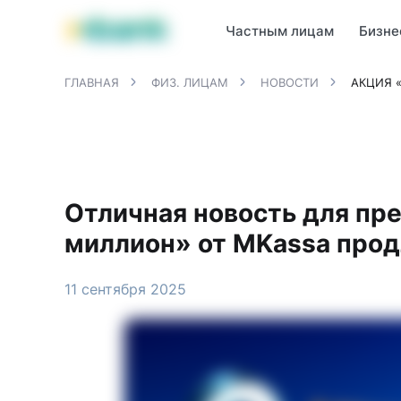
Продукты MBANK
MJunior
MPlus
MBusiness
MKassa
M
Частным лицам
Бизне
ГЛАВНАЯ
ФИЗ. ЛИЦАМ
НОВОСТИ
АКЦИЯ 
Отличная новость для пр
миллион» от MKassa прод
11 сентября 2025