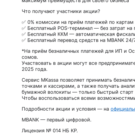
максимум преимуществ для своего бизнеса
Что получают участники акции?
✅ 0% комиссии на приём платежей по картам 
✅ Бесплатный POS-терминал — без затрат на п
✅ Бесплатный ККМ — автоматическая фискали
✅ Бесплатный перевод средств на MBANK 24/7
*На приём безналичных платежей для ИП и Ос
сомов.
Участвовать в акции могут все предпринимат
2025 года.
Сервис MKassa позволяет принимать безналич
точками и кассирами, а также получать анал
бумажной волокиты — только быстрый старт 
Чтобы воспользоваться всеми возможностям
Подробности акции и условия — на
официаль
MBANK — первый цифровой.
Лицензия № 014 НБ КР.