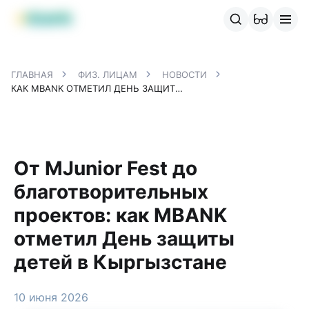
Продукты MBANK
MJunior
MPlus
MBusiness
MKassa
M
ГЛАВНАЯ
ФИЗ. ЛИЦАМ
НОВОСТИ
КАК MBANK ОТМЕТИЛ ДЕНЬ ЗАЩИТЫ ДЕТЕЙ В КЫРГЫЗСТАНЕ
От MJunior Fest до
благотворительных
проектов: как MBANK
отметил День защиты
детей в Кыргызстане
10 июня 2026