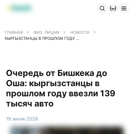
Продукты MBANK
MJunior
MPlus
MBusiness
MKassa
M
ГЛАВНАЯ
ФИЗ. ЛИЦАМ
НОВОСТИ
КЫРГЫЗСТАНЦЫ В ПРОШЛОМ ГОДУ ВВЕЗЛИ 139 ТЫСЯЧ АВТО
Очередь от Бишкека до
Оша: кыргызстанцы в
прошлом году ввезли 139
тысяч авто
19 июня 2026