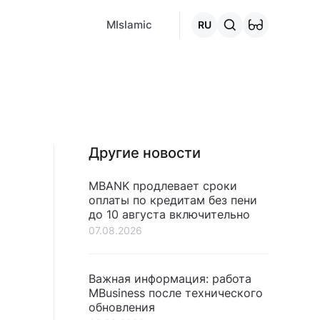
MCafe
Mashina.kg
House.kg
Онлайн-кредит
Перейти 
MIslamic
RU
Другие новости
MBANK продлевает сроки
оплаты по кредитам без пени
до 10 августа включительно
07.08.2026
Важная информация: работа
MBusiness после технического
обновления