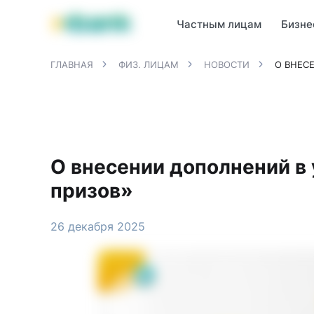
Продукты MBANK
MJunior
MPlus
MBusiness
MKassa
M
Частным лицам
Бизне
ГЛАВНАЯ
ФИЗ. ЛИЦАМ
НОВОСТИ
О ВНЕС
О внесении дополнений в
призов»
26 декабря 2025