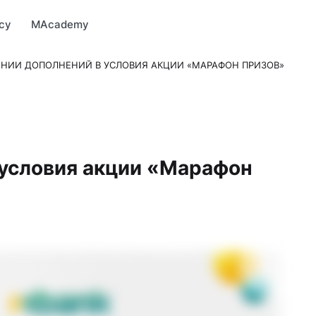
Market
MBonus
MTravel
MInvest
MProfi
MTicket
MPay
су
MAcademy
ЕНИИ ДОПОЛНЕНИЙ В УСЛОВИЯ АКЦИИ «МАРАФОН ПРИЗОВ»
 условия акции «Марафон