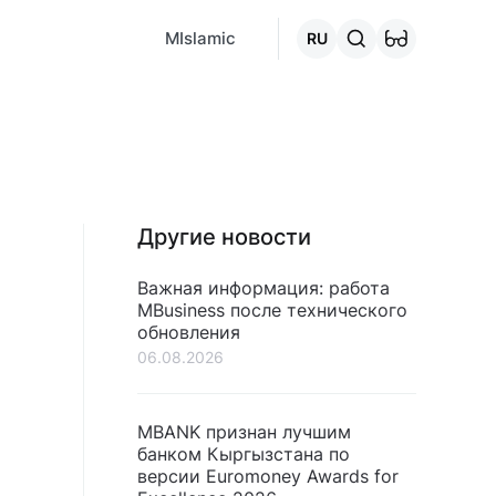
MCafe
Mashina.kg
House.kg
Онлайн-кредит
Перейти 
MIslamic
RU
Другие новости
Важная информация: работа
MBusiness после технического
обновления
06.08.2026
MBANK признан лучшим
банком Кыргызстана по
версии Euromoney Awards for