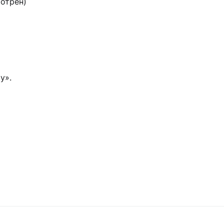
мотрен)
у».