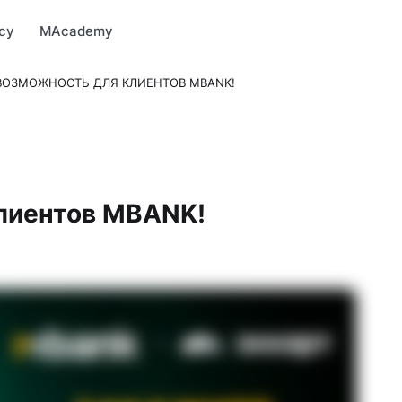
Market
MBonus
MTravel
MInvest
MProfi
MTicket
MPay
су
MAcademy
ВОЗМОЖНОСТЬ ДЛЯ КЛИЕНТОВ MBANK!
клиентов MBANK!