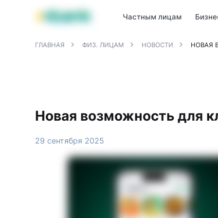
Продукты MBANK
MJunior
MPlus
MBusiness
MKassa
M
Частным лицам
Бизне
ГЛАВНАЯ
ФИЗ. ЛИЦАМ
НОВОСТИ
НОВАЯ 
Новая возможность для 
29 сентября 2025