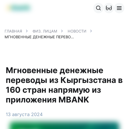
Продукты MBANK
MJunior
MPlus
MBusiness
MKassa
M
ГЛАВНАЯ
ФИЗ. ЛИЦАМ
НОВОСТИ
МГНОВЕННЫЕ ДЕНЕЖНЫЕ ПЕРЕВОДЫ ИЗ КЫРГЫЗСТАНА В 160 СТРАН НАПРЯМУЮ ИЗ ПРИЛОЖЕНИЯ MBANK
Мгновенные денежные
переводы из Кыргызстана в
160 стран напрямую из
приложения MBANK
13 августа 2024