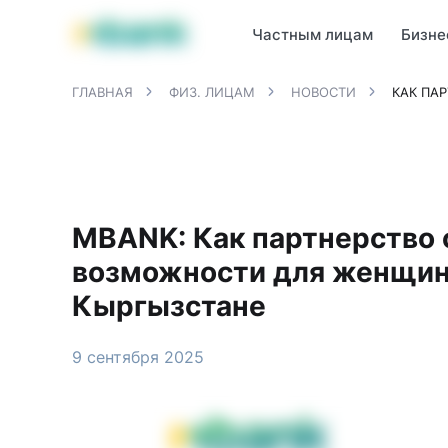
Продукты MBANK
MJunior
MPlus
MBusiness
MKassa
M
Частным лицам
Бизне
ГЛАВНАЯ
ФИЗ. ЛИЦАМ
НОВОСТИ
КАК ПА
MBANK: Как партнерство 
возможности для женщин
Кыргызстане
9 сентября 2025