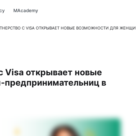
Market
MBonus
MTravel
MInvest
MProfi
MTicket
MPay
су
MAcademy
РТНЕРСТВО С VISA ОТКРЫВАЕТ НОВЫЕ ВОЗМОЖНОСТИ ДЛЯ ЖЕНЩ
с Visa открывает новые
-предпринимательниц в