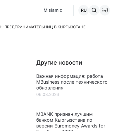
MCafe
Mashina.kg
House.kg
Онлайн-кредит
Перейти 
MIslamic
RU
ИН-ПРЕДПРИНИМАТЕЛЬНИЦ В КЫРГЫЗСТАНЕ
Другие новости
Важная информация: работа
MBusiness после технического
обновления
06.08.2026
MBANK признан лучшим
банком Кыргызстана по
версии Euromoney Awards for