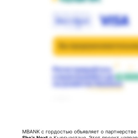
MBANK с гордостью объявляет о партнерстве 
She’s Next
в Кыргызстане. Этот проект напра