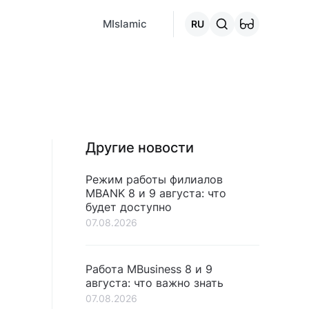
MCafe
Mashina.kg
House.kg
Онлайн-кредит
Перейти 
MIslamic
RU
Другие новости
Режим работы филиалов
MBANK 8 и 9 августа: что
будет доступно
07.08.2026
Работа MBusiness 8 и 9
августа: что важно знать
07.08.2026