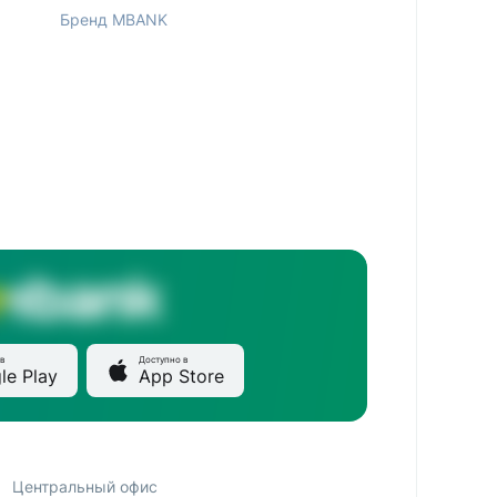
Бренд MBANK
в
Доступно в
le Play
App Store
Центральный офис