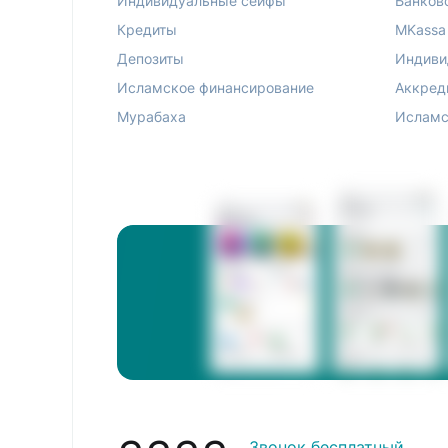
Индивидуальные сейфы
Банков
Кредиты
MKassa
Депозиты
Индиви
Исламское финансирование
Аккред
Мурабаха
Исламс
Звонок бесплатный