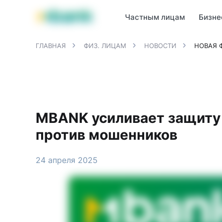
Продукты MBANK
MJunior
MPlus
MBusiness
MKassa
M
Частным лицам
Бизне
ГЛАВНАЯ
ФИЗ. ЛИЦАМ
НОВОСТИ
НОВАЯ 
MBANK усиливает защиту 
против мошенников
24 апреля 2025