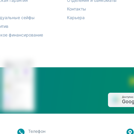
ская гарантия
Отделения и банкоматы
Контакты
дуальные сейфы
Карьера
итив
кое финансирование
Доступно 
Goog
Телефон