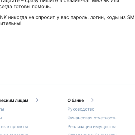
е гадайте – сразу пишите в онлайн-чат MBANK или
сегда готовы помочь.
K никогда не спросит у вас пароль, логин, коды из SM
дительны!
еским лицам
О банке
ты
Руководство
ы
Финансовая отчетность
тные проекты
Реализация имущества