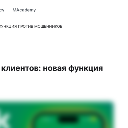
Market
MBonus
MTravel
MInvest
MProfi
MTicket
MPay
су
MAcademy
ФУНКЦИЯ ПРОТИВ МОШЕННИКОВ
клиентов: новая функция