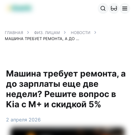
Продукты MBANK
MJunior
MPlus
MBusiness
MKassa
M
ГЛАВНАЯ
ФИЗ. ЛИЦАМ
НОВОСТИ
МАШИНА ТРЕБУЕТ РЕМОНТА, А ДО ЗАРПЛАТЫ ЕЩЕ ДВЕ НЕДЕЛИ? РЕШИТЕ ВОПРОС В KIA С M+ И СКИДКОЙ 5%
Машина требует ремонта, а
до зарплаты еще две
недели? Решите вопрос в
Kia с M+ и скидкой 5%
2 апреля 2026