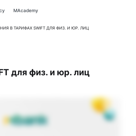
Market
MBonus
MTravel
MInvest
MProfi
MTicket
MPay
су
MAcademy
ИЯ В ТАРИФАХ SWIFT ДЛЯ ФИЗ. И ЮР. ЛИЦ
T для физ. и юр. лиц