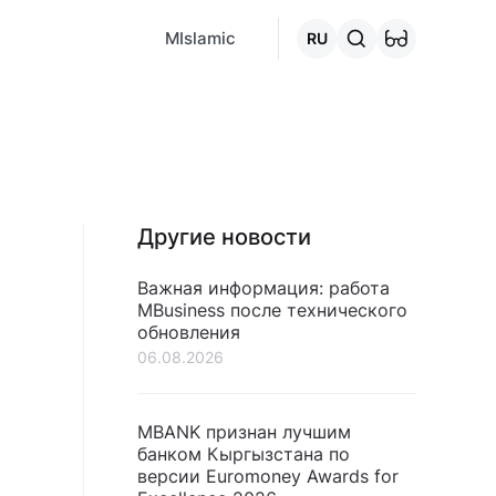
MCafe
Mashina.kg
House.kg
Онлайн-кредит
Перейти 
MIslamic
RU
Другие новости
Важная информация: работа
MBusiness после технического
обновления
06.08.2026
MBANK признан лучшим
банком Кыргызстана по
версии Euromoney Awards for