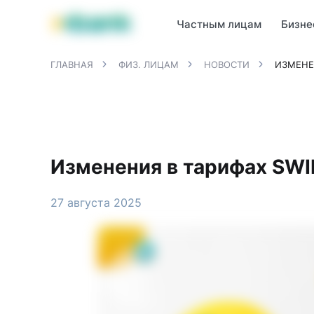
Продукты MBANK
MJunior
MPlus
MBusiness
MKassa
M
Частным лицам
Бизне
ГЛАВНАЯ
ФИЗ. ЛИЦАМ
НОВОСТИ
ИЗМЕНЕН
Изменения в тарифах SWIF
27 августа 2025