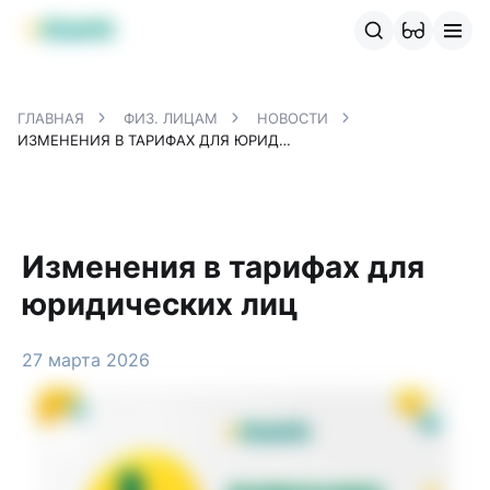
Продукты MBANK
MJunior
MPlus
MBusiness
MKassa
M
ГЛАВНАЯ
ФИЗ. ЛИЦАМ
НОВОСТИ
ИЗМЕНЕНИЯ В ТАРИФАХ ДЛЯ ЮРИДИЧЕСКИХ ЛИЦ
Изменения в тарифах для
юридических лиц
27 марта 2026