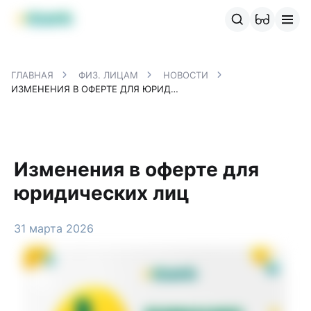
Продукты MBANK
MJunior
MPlus
MBusiness
MKassa
M
ГЛАВНАЯ
ФИЗ. ЛИЦАМ
НОВОСТИ
ИЗМЕНЕНИЯ В ОФЕРТЕ ДЛЯ ЮРИДИЧЕСКИХ ЛИЦ
Изменения в оферте для
юридических лиц
31 марта 2026