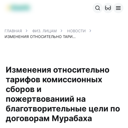
Продукты MBANK
MJunior
MPlus
MBusiness
MKassa
M
ГЛАВНАЯ
ФИЗ. ЛИЦАМ
НОВОСТИ
ИЗМЕНЕНИЯ ОТНОСИТЕЛЬНО ТАРИФОВ КОМИССИОННЫХ СБОРОВ И ПОЖЕРТВОВАНИИЙ НА БЛАГОТВОРИТЕЛЬНЫЕ ЦЕЛИ ПО ДОГОВОРАМ МУРАБАХА
Изменения относительно
тарифов комиссионных
сборов и
пожертвованиий на
благотворительные цели по
договорам Мурабаха