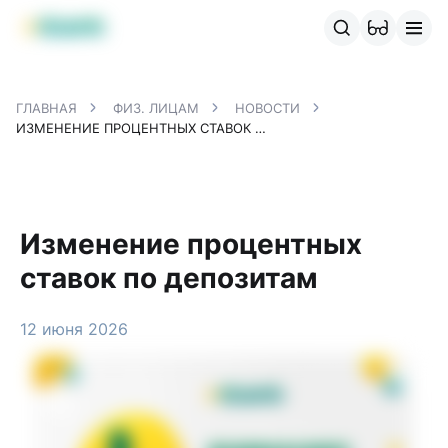
Продукты MBANK
MJunior
MPlus
MBusiness
MKassa
M
ГЛАВНАЯ
ФИЗ. ЛИЦАМ
НОВОСТИ
ИЗМЕНЕНИЕ ПРОЦЕНТНЫХ СТАВОК ПО ДЕПОЗИТАМ
Изменение процентных
ставок по депозитам
12 июня 2026