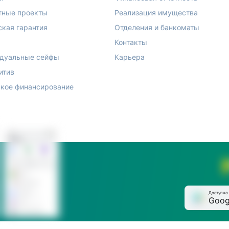
тные проекты
Реализация имущества
ская гарантия
Отделения и банкоматы
Контакты
дуальные сейфы
Карьера
итив
кое финансирование
Доступно 
Goog