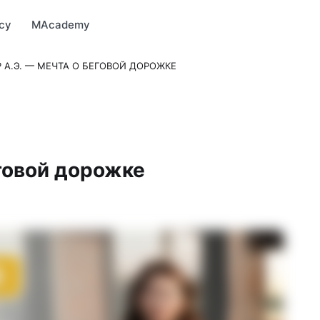
Market
MBonus
MTravel
MInvest
MProfi
MTicket
MPay
су
MAcademy
 А.Э. — МЕЧТА О БЕГОВОЙ ДОРОЖКЕ
еговой дорожке