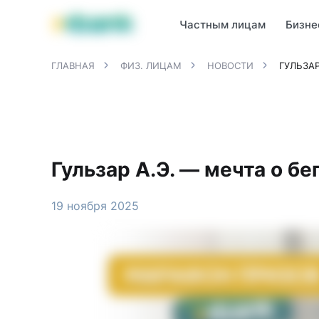
Продукты MBANK
MJunior
MPlus
MBusiness
MKassa
M
Частным лицам
Бизне
ГЛАВНАЯ
ФИЗ. ЛИЦАМ
НОВОСТИ
ГУЛЬЗАР
Гульзар А.Э. — мечта о б
19 ноября 2025