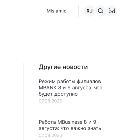
MCafe
Mashina.kg
House.kg
Онлайн-кредит
Перейти 
MIslamic
RU
Другие новости
Режим работы филиалов
MBANK 8 и 9 августа: что
будет доступно
07.08.2026
Работа MBusiness 8 и 9
августа: что важно знать
07.08.2026