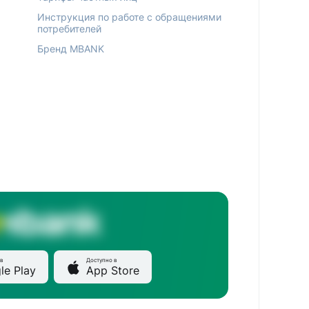
Инструкция по работе с обращениями
потребителей
Бренд MBANK
в
Доступно в
le Play
App Store