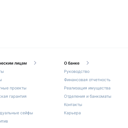
еским лицам
О банке
ты
Руководство
ы
Финансовая отчетность
тные проекты
Реализация имущества
ская гарантия
Отделения и банкоматы
Контакты
дуальные сейфы
Карьера
итив