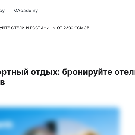
Market
MBonus
MTravel
MInvest
MProfi
MTicket
MPay
су
MAcademy
УЙТЕ ОТЕЛИ И ГОСТИНИЦЫ ОТ 2300 СОМОВ
ортный отдых: бронируйте отел
ов