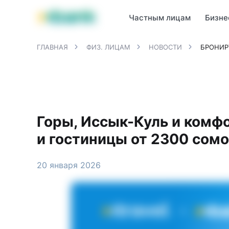
Продукты MBANK
MJunior
MPlus
MBusiness
MKassa
M
Частным лицам
Бизне
ГЛАВНАЯ
ФИЗ. ЛИЦАМ
НОВОСТИ
БРОНИР
Горы, Иссык-Куль и комф
и гостиницы от 2300 сом
20 января 2026