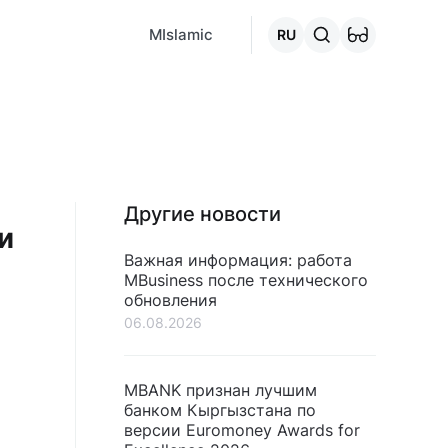
MCafe
Mashina.kg
House.kg
Онлайн-кредит
Перейти 
MIslamic
RU
Другие новости
и
Важная информация: работа
MBusiness после технического
обновления
06.08.2026
MBANK признан лучшим
банком Кыргызстана по
версии Euromoney Awards for