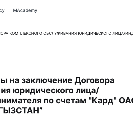
Market
MBonus
MTravel
MInvest
MProfi
MTicket
MPay
су
MAcademy
ВОРА КОМПЛЕКСНОГО ОБСЛУЖИВАНИЯ ЮРИДИЧЕСКОГО ЛИЦА/ИН
ы на заключение Договора
ия юридического лица/
нимателя по счетам "Кард" ОА
РГЫЗСТАН”