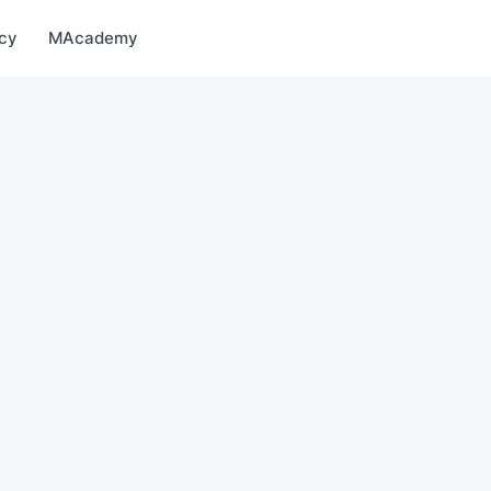
Market
MBonus
MTravel
MInvest
MProfi
MTicket
MPay
су
MAcademy