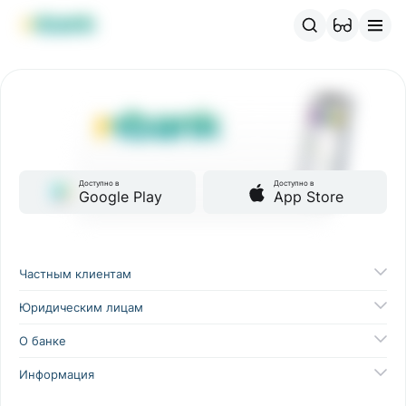
Продукты MBANK
MJunior
MPlus
MBusiness
MKassa
M
Доступно в
Доступно в
Google Play
App Store
Частным клиентам
Юридическим лицам
О банке
Информация