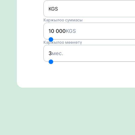
KGS
Каржылоо суммасы
10 000
KGS
Каржылоо мөөнөтү
3
мес.