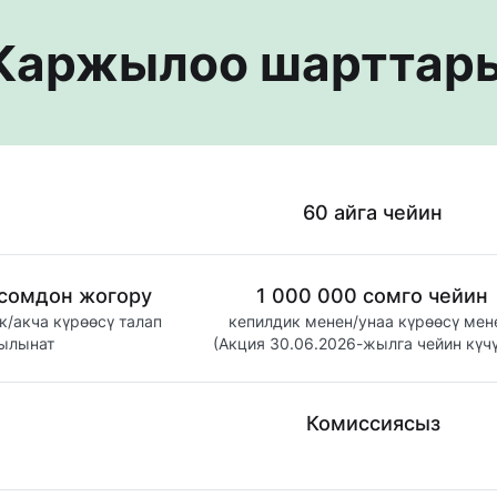
Каржылоо шарттар
60 айга чейин
 сомдон жогору
1 000 000 сомго чейин
/акча күрөөсү талап 
кепилдик менен/унаа күрөөсү мене
ылынат
(Акция 30.06.2026-жылга чейин күч
Комиссиясыз