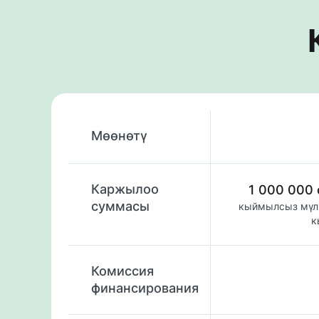
Мөөнөтү
Каржылоо
1 000 000
суммасы
кыймылсыз мүлк
к
Комиссия
финансирования