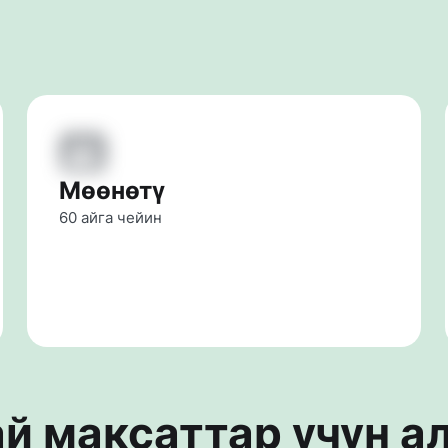
Мөөнөтү
60 айга чейин
й максаттар үчүн 