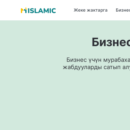
Жеке жактарга
Бизне
Бизне
Бизнес үчүн мурабах
жабдууларды сатып алу