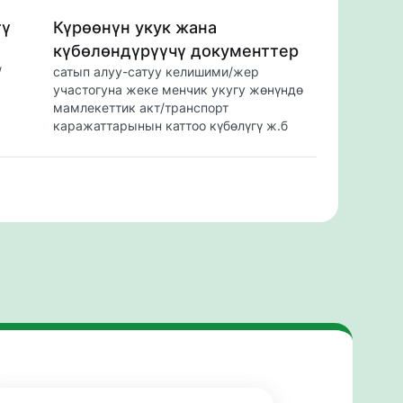
тү
Күрөөнүн укук жана
күбөлөндүрүүчү документтер
/
сатып алуу-сатуу келишими/жер 
участогуна жеке менчик укугу жөнүндө 
мамлекеттик акт/транспорт 
каражаттарынын каттоо күбөлүгү ж.б