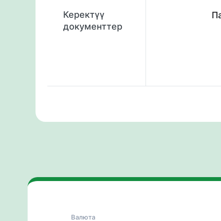
Керектүү
П
документтер
Валюта