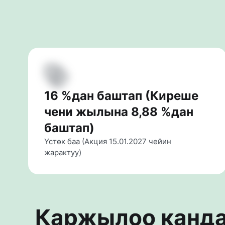
16 %дан баштап (Киреше
чени жылына 8,88 %дан
баштап)
Үстөк баа (Акция 15.01.2027 чейин 
жарактуу)
Каржылоо канда