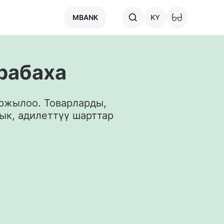
MBANK
KY
рабаха
ржылоо. Товарларды, 
к, адилеттүү шарттар 