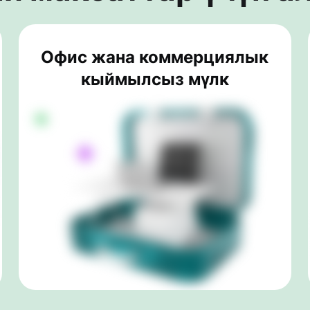
Офис жана коммерциялык
кыймылсыз мүлк