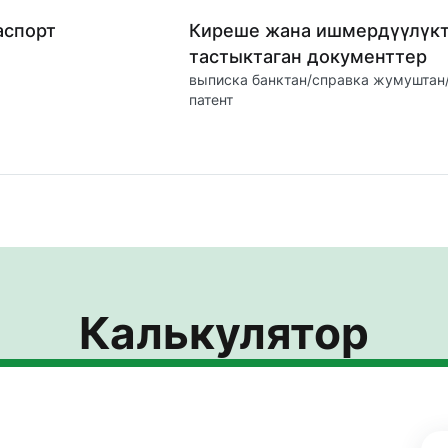
аспорт
Киреше жана ишмердүүлүк
тастыктаган документтер
выписка банктан/справка жумуштан
патент
Калькулятор