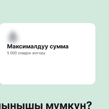
Максималдуу сумма
5 000 сомдон жогору
алынышы мүмкүн?