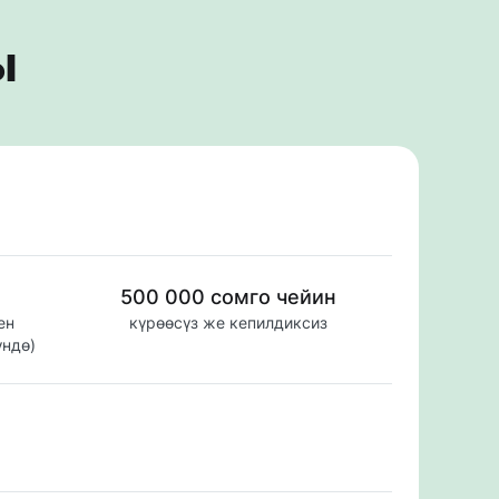
ы
500 000 сомго чейин
н 
күрөөсүз же кепилдиксиз
үндө)