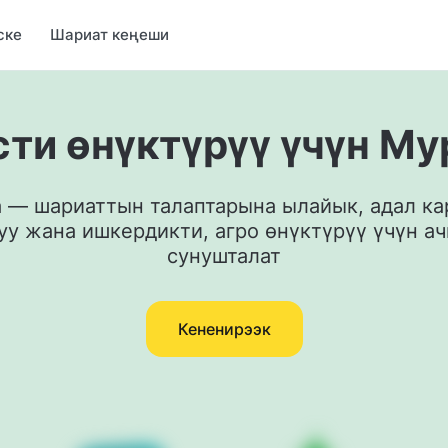
ске
Шариат кеңеши
сти өнүктүрүү үчүн Му
а — шариаттын талаптарына ылайык, адал ка
у жана ишкердикти, агро өнүктүрүү үчүн ачы
сунушталат
Кененирээк